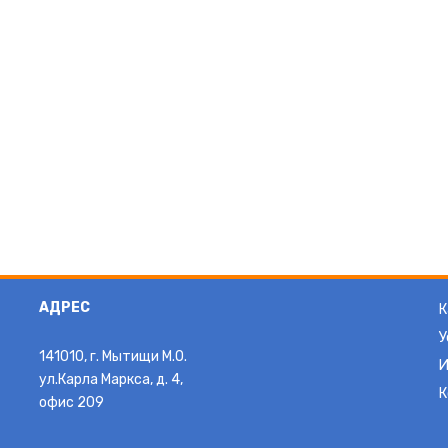
АДРЕС
К
У
141010, г. Мытищи М.О.
И
ул.Карла Маркса, д. 4,
К
офис 209