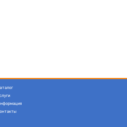
аталог
слуги
нформация
онтакты