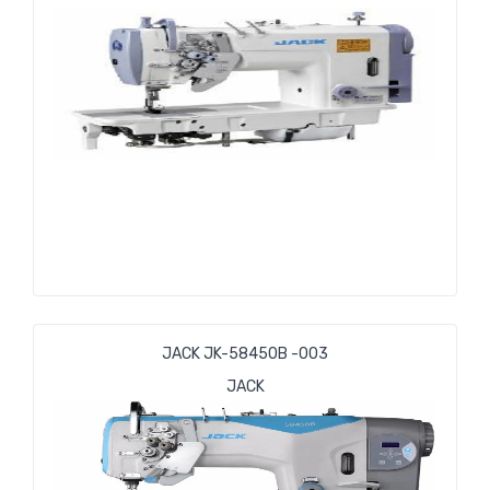
JACK JK-58450В -003
JACK