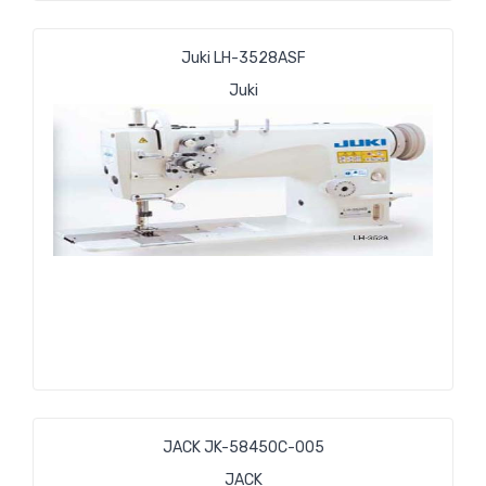
Juki LH-3528АSF
Juki
JACK JK-58450С-005
JACK