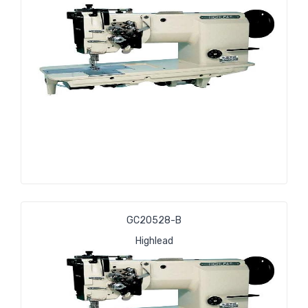
GC20528-В
Highlead