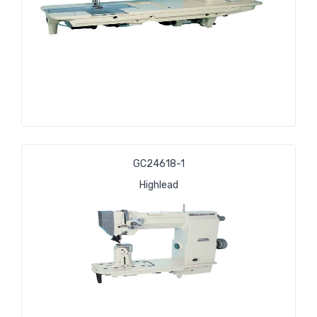
GС24618-1
Highlead