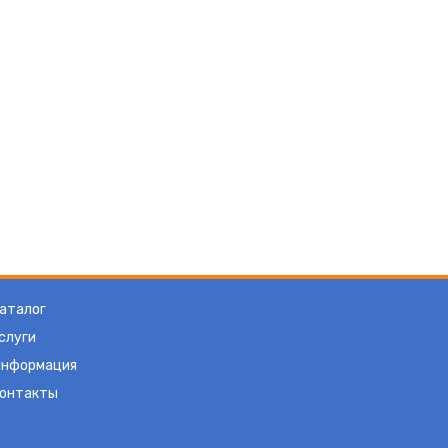
аталог
слуги
нформация
онтакты