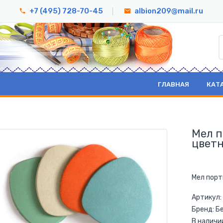
+7 (495) 728-70-45
albion209@mail.ru
ГЛАВНАЯ
КАТ
Мел п
цветн
Мел порт
Артикул:
Бренд: Б
В наличи