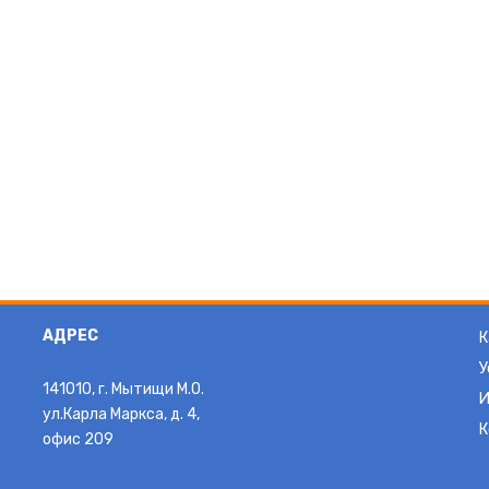
АДРЕС
К
У
141010, г. Мытищи М.О.
И
ул.Карла Маркса, д. 4,
К
офис 209