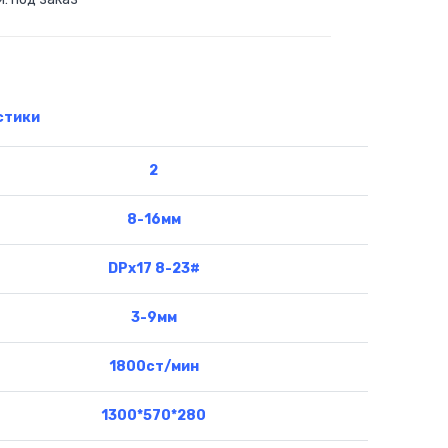
стики
2
8-16мм
DPx17 8-23#
3-9мм
1800ст/мин
1300*570*280