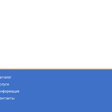
аталог
слуги
нформация
онтакты