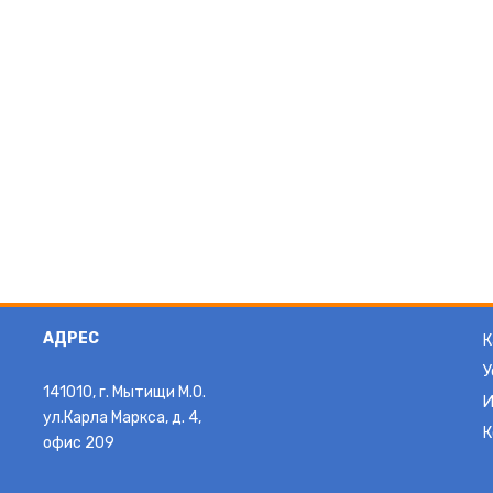
АДРЕС
К
У
141010, г. Мытищи М.О.
И
ул.Карла Маркса, д. 4,
К
офис 209