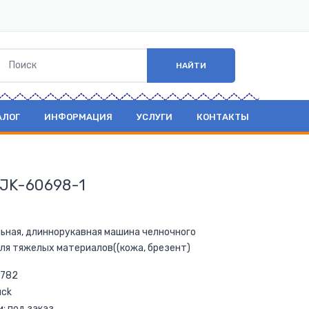
НАЙТИ
АЛОГ
ИНФОРМАЦИЯ
УСЛУГИ
КОНТАКТЫ
JK-60698-1
ьная, длиннорукавная машина челночного
ля тяжелых материалов((кожа, брезент)
 782
uck
и: под заказ