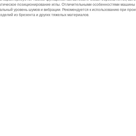
тическое позиционирование иглы. Отличительными особенностями машины я
льный уровень шумов и вибрации. Рекомендуется к использованию при произ
изделий из брезента и других тяжелых материалов.