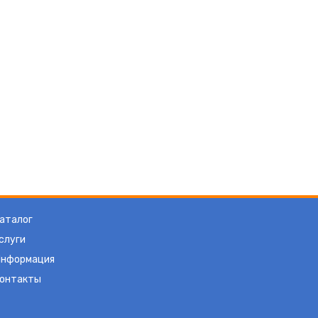
аталог
слуги
нформация
онтакты