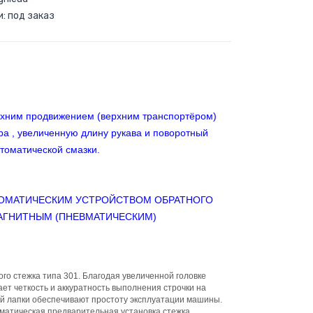
и: под заказ
хним продвижением (верхним транспортёром)
а , увеличенную длину рукава и поворотный
томатической смазки.
ТОМАТИЧЕСКИМ УСТРОЙСТВОМ ОБРАТНОГО
ОМАГНИТНЫМ (ПНЕВМАТИЧЕСКИМ)
го стежка типа 301. Благодая увеличенной головке
т четкость и аккуратность выполнения строчки на
й лапки обеспечивают простоту эксплуатации машины.
оматическая предварительная установка стежка,