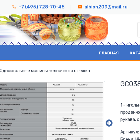
+7 (495) 728-70-45
albion209@mail.ru
ГЛАВНАЯ
КАТ
Одноигольные машины челночного стежка
GС03
1 – игол
продвиже
рукава, 
Артикул:
Бренд: Hi