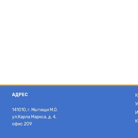
АДРЕС
К
У
141010, г. Мытищи М.О.
И
ул.Карла Маркса, д. 4,
К
офис 209