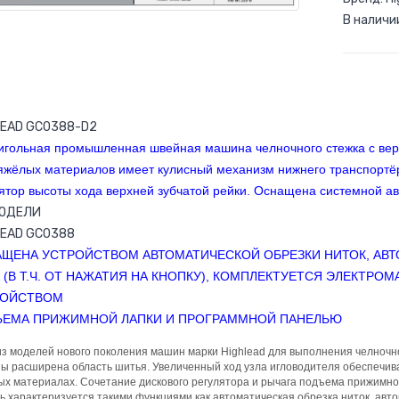
В наличи
LEAD GC0388-D2
гольная промышленная швейная машина челночного стежка с вер
яжёлых материалов имеет кулисный механизм нижнего транспортёр
ятор высоты хода верхней зубчатой рейки. Оснащена системной ав
ОДЕЛИ
LEAD GC0388
ЩЕНА УСТРОЙСТВОМ АВТОМАТИЧЕСКОЙ ОБРЕЗКИ НИТОК, АВ
 (В Т.Ч. ОТ НАЖАТИЯ НА КНОПКУ), КОМПЛЕКТУЕТСЯ ЭЛЕКТР
РОЙСТВОМ
ЕМА ПРИЖИМНОЙ ЛАПКИ И ПРОГРАММНОЙ ПАНЕЛЬЮ
з моделей нового поколения машин марки Highlead для выполнения челночно
 расширена область шитья. Увеличенный ход узла игловодителя обеспечивае
х материалах. Сочетание дискового регулятора и рычага подъема прижимно
 характеризуется такими функциями как автоматическая обрезка ниток, авт