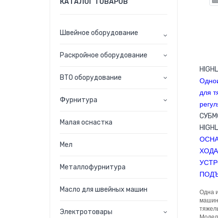
КАТАЛОГ ТОВАРОВ
Швейное оборудование
Раскройное оборудование
HIGH
ВТО оборудование
Однои
для т
Фурнитура
регул
СУБМ
Малая оснастка
HIGH
ОСНА
Мел
ХОДА
УСТ
Металлофурнитура
ПОДЪ
Масло для швейных машин
Одна и
машины
тяжелы
Электротовары
Модель