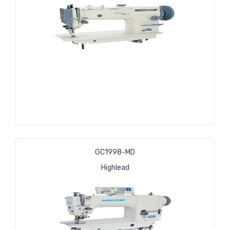
GС1998-МD
Highlead