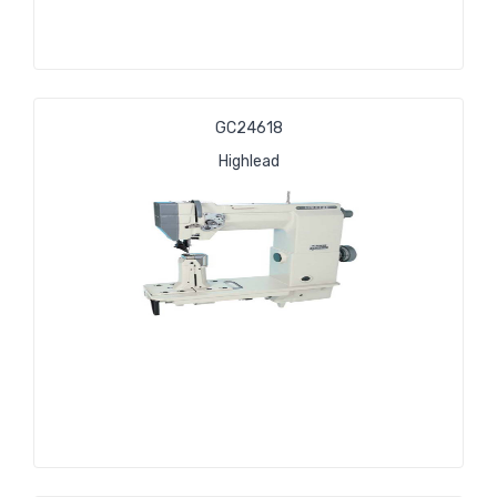
GС24618
Highlead