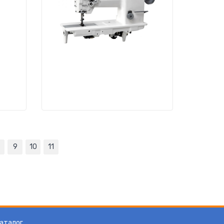
9
10
11
аталог