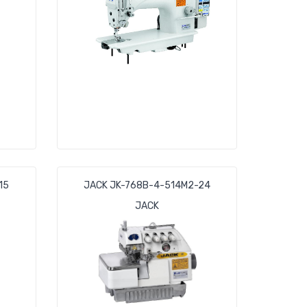
15
JACK JK-768B-4-514M2-24
JACK