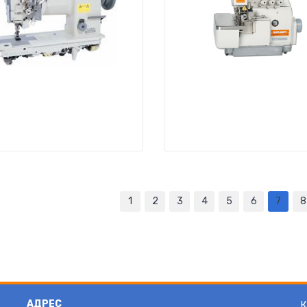
1
2
3
4
5
6
7
8
АДРЕС
К