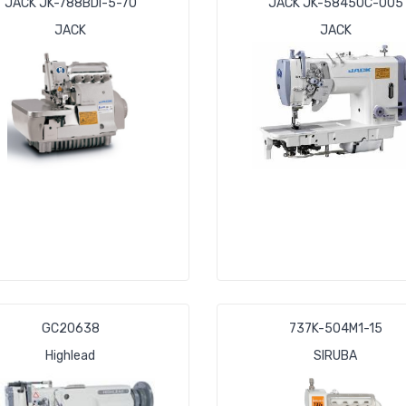
JACK JK-788BDI-5-70
JACK JK-58450С-005
JACK
JACK
GC20638
737K-504M1-15
Highlead
SIRUBA