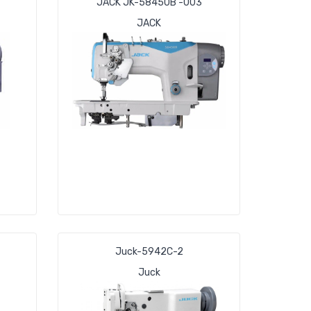
JACK JK-58450В -003
JACK
Juck-5942C-2
Juck