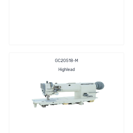
GC20518-М
Highlead