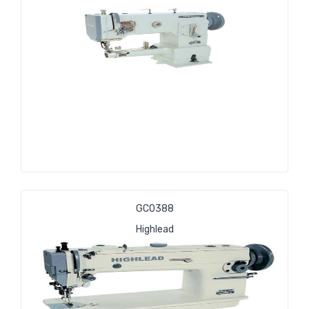
GС0388
Highlead