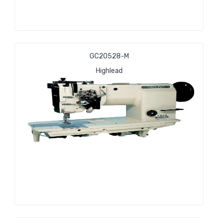
GC20528-М
Highlead