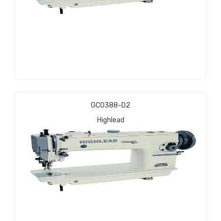
GС0388-D2
Highlead